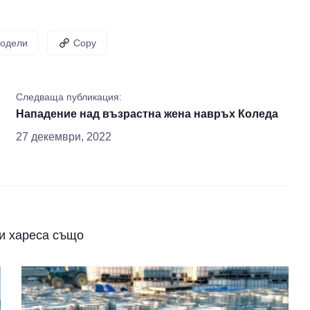
одели
Copy
Следваща публикация:
Нападение над възрастна жена навръх Коледа
27 декември, 2022
и хареса също