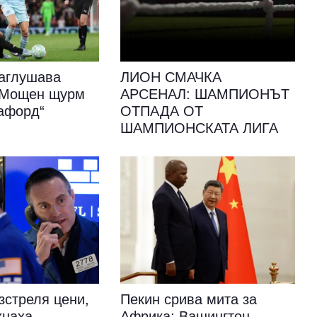
аглушава
ЛИОН СМАЧКА
: Мощен щурм
АРСЕНАЛ: ШАМПИОНЪТ
афорд“
ОТПАДА ОТ
ШАМПИОНСКАТА ЛИГА
зстреля цени,
Пекин срива мита за
хнаха.
Африка: Вашингтон