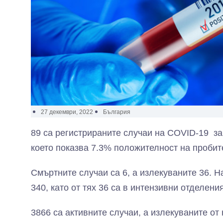
27 декември, 2022
България
89 са регистрираните случаи на COVID-19 за
което показва 7.3% положителност на пробит
Смъртните случаи са 6, а излекуваните 36. 
340, като от тях 36 са в интензивни отделения
3866 са активните случаи, а излекуваните от