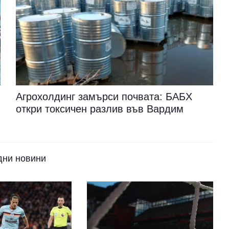
Агрохолдинг замърси почвата: БАБХ
откри токсичен разлив във Вардим
дни новини