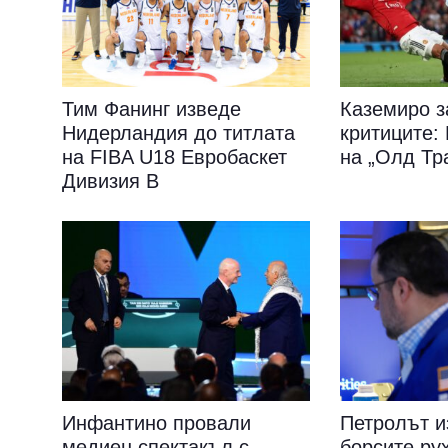
Тим Фанинг изведе
Каземиро з
Нидерландия до титлата
критиците
на FIBA U18 Евробаскет
на „Олд Тр
Дивизия B
Инфантино провали
Петролът и
медиен спектакъл с
борсите ру