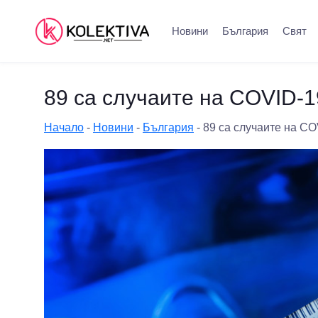
Новини
България
Свят
89 са случаите на COVID-1
Начало
-
Новини
-
България
-
89 са случаите на CO