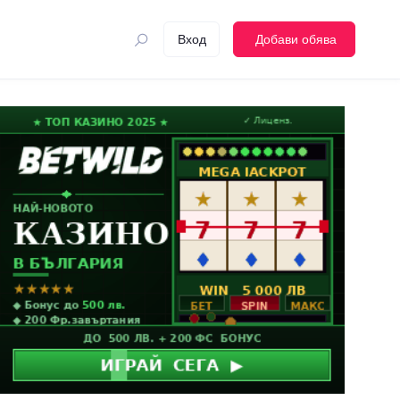
Вход
Добави обява